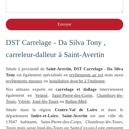
Envoyer
DST Carrelage - Da Silva Tony ,
carreleur-dalleur à Saint-Avertin
Située à proximité de
Saint-Avertin
,
DST Carrelage - Da Silva
Tony
est également spécialisée en
revêtements au sol
mais aussi
revêtements muraux
ou
installation douche à l'italienne
.
Nos artisans experts en
carrelage et dallage
interviennent
également en
Veigné
,
Saint-Pierre-des-Corps
,
Chambray-lès-
Tours
,
Véretz
,
Joué-lès-Tours
ou
Ballan-Miré
.
Située dans la région
Centre-Val de Loire
et dans le
département
Indre-et-Loire
,
Saint-Avertin
est une ville de
13947 habitants. Saint-Pierre-des-Corps, Chambray-lès-Tours,
Tours mais aussi Joué-lès-Tours ou Saint-Cyr-sur-Loire entourent